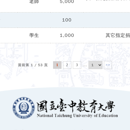
老師
5,000
士
100
學生
1,000
其它指定捐
當前第 1 / 53 頁
...
1
2
3
>>