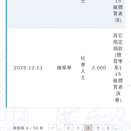
士
15
級體
育表
演)
其它
指定
捐款
(體
社
育學
會
2025-12-11
鍾翠華
2,000
系1
人
15
士
級體
育表
演
會)
當前第 4 / 53 頁
...
...
<<
2
3
4
5
6