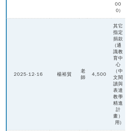
00
0)
其它
指定
捐款
(通
識教
育中
心
老
（中
2025-12-16
楊裕貿
4,500
師
文閱
讀與
表達
教學
精進
計
畫）
用)