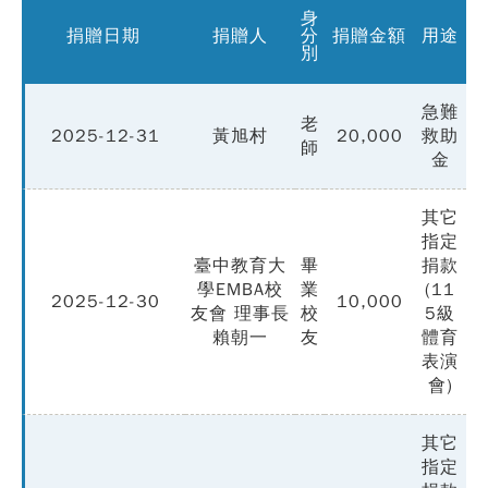
身
捐贈日期
捐贈人
分
捐贈金額
用途
別
急難
老
2025-12-31
黃旭村
20,000
救助
師
金
其它
指定
臺中教育大
畢
捐款
學EMBA校
業
(11
2025-12-30
10,000
友會 理事長
校
5級
賴朝一
友
體育
表演
會)
其它
指定