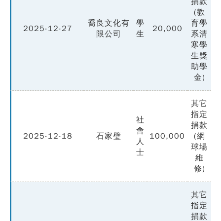
捐款
(教
喬良文化有
學
育學
2025-12-27
20,000
限公司
生
系清
寒學
生獎
助學
金)
其它
指定
社
捐款
會
2025-12-18
石家璧
100,000
(網
人
球場
士
維
修)
其它
指定
捐款