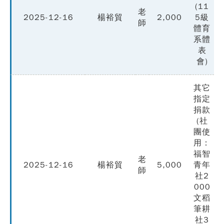
(11
老
2025-12-16
楊裕貿
2,000
5級
師
體育
系體
表
會)
其它
指定
捐款
(社
團使
用：
福智
老
2025-12-16
楊裕貿
5,000
青年
師
社2
000
文稻
筆耕
社3